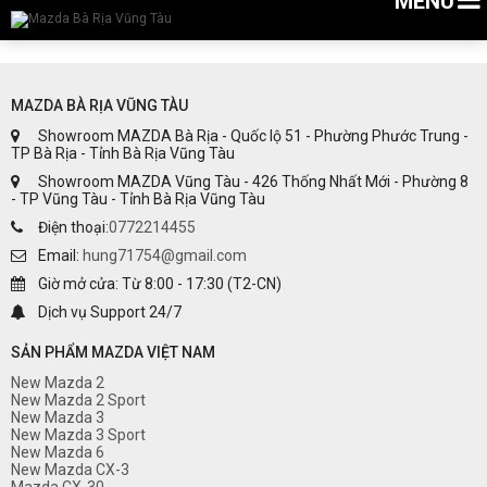
MENU
SẢN PHẨM
BẢNG GIÁ XE MAZDA
DỰ TOÁN MUA XE
CHƯƠNG TRÌNH KHUYẾN MÃI
TIN SỰ KIỆN
LIÊN HỆ
MAZDA BÀ RỊA VŨNG TÀU
Showroom MAZDA Bà Rịa - Quốc lộ 51 - Phường Phước Trung -
TP Bà Rịa - Tỉnh Bà Rịa Vũng Tàu
Showroom MAZDA Vũng Tàu - 426 Thống Nhất Mới - Phường 8
- TP Vũng Tàu - Tỉnh Bà Rịa Vũng Tàu
Điện thoại:
0772214455
Email:
hung71754@gmail.com
Giờ mở cửa: Từ 8:00 - 17:30 (T2-CN)
Dịch vụ Support 24/7
SẢN PHẨM MAZDA VIỆT NAM
New Mazda 2
New Mazda 2 Sport
New Mazda 3
New Mazda 3 Sport
New Mazda 6
New Mazda CX-3