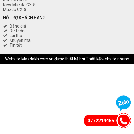
Mazda CX-30
New Mazda CX-5
Mazda CX-8
HỖ TRỢ KHÁCH HÀNG
Bảng giá
Dự toán
Lái thử
Khuyến mãi
Tin tức
Website Mazdakh.com.vn được thiết kế bởi
Thiết kế website nhanh
0772214455