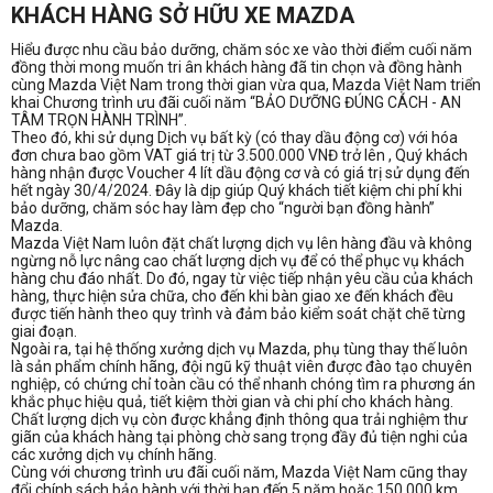
KHÁCH HÀNG SỞ HỮU XE MAZDA
Hiểu được nhu cầu bảo dưỡng, chăm sóc xe vào thời điểm cuối năm
đồng thời mong muốn tri ân khách hàng đã tin chọn và đồng hành
cùng Mazda Việt Nam trong thời gian vừa qua, Mazda Việt Nam triển
khai Chương trình ưu đãi cuối năm “BẢO DƯỠNG ĐÚNG CÁCH - AN
TÂM TRỌN HÀNH TRÌNH”.
Theo đó, khi sử dụng Dịch vụ bất kỳ (có thay dầu động cơ) với hóa
đơn chưa bao gồm VAT giá trị từ 3.500.000 VNĐ trở lên , Quý khách
hàng nhận được Voucher 4 lít dầu động cơ và có giá trị sử dụng đến
hết ngày 30/4/2024. Đây là dịp giúp Quý khách tiết kiệm chi phí khi
bảo dưỡng, chăm sóc hay làm đẹp cho “người bạn đồng hành”
Mazda.
Mazda Việt Nam luôn đặt chất lượng dịch vụ lên hàng đầu và không
ngừng nỗ lực nâng cao chất lượng dịch vụ để có thể phục vụ khách
hàng chu đáo nhất. Do đó, ngay từ việc tiếp nhận yêu cầu của khách
hàng, thực hiện sửa chữa, cho đến khi bàn giao xe đến khách đều
được tiến hành theo quy trình và đảm bảo kiểm soát chặt chẽ từng
giai đoạn.
Ngoài ra, tại hệ thống xưởng dịch vụ Mazda, phụ tùng thay thế luôn
là sản phẩm chính hãng, đội ngũ kỹ thuật viên được đào tạo chuyên
nghiệp, có chứng chỉ toàn cầu có thể nhanh chóng tìm ra phương án
khắc phục hiệu quả, tiết kiệm thời gian và chi phí cho khách hàng.
Chất lượng dịch vụ còn được khẳng định thông qua trải nghiệm thư
giãn của khách hàng tại phòng chờ sang trọng đầy đủ tiện nghi của
các xưởng dịch vụ chính hãng.
Cùng với chương trình ưu đãi cuối năm, Mazda Việt Nam cũng thay
đổi chính sách bảo hành với thời hạn đến 5 năm hoặc 150,000 km